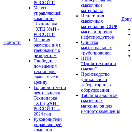
РОСОЙЛ"
смазочные
Услуги
материалы
управляющей
Испытания
компании
Доку
смазочных
Технопарка
материалов, СОЖ,
"ХТЦ УАИ -
масел и прочих
РОСОЙЛ"
нефтепродуктов
Условия
Новости
Очистка
размещения и
магистральных
требования к
трубопроводов
резидентам
НИИ
Свободные
"Триботехники и
помещения
смазки"
технопарка,
Производство
сдаваемые в
уникального
аренду
лабораторного
Годовой отчет о
оборудования
деятельности
Таблица аналогов
Технопарка
смазочных
"ХТЦ УАИ -
материалов для
РОСОЙЛ" за
импортозамещения
2024 год
Руководители
управляющей
компании