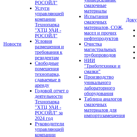
РОСОЙЛ"
смазочные
Услуги
материалы
управляющей
Испытания
компании
Доку
смазочных
Технопарка
материалов, СОЖ,
"ХТЦ УАИ -
масел и прочих
РОСОЙЛ"
нефтепродуктов
Условия
Новости
Очистка
размещения и
магистральных
требования к
трубопроводов
резидентам
НИИ
Свободные
"Триботехники и
помещения
смазки"
технопарка,
Производство
сдаваемые в
уникального
аренду
лабораторного
Годовой отчет о
оборудования
деятельности
Таблица аналогов
Технопарка
смазочных
"ХТЦ УАИ -
материалов для
РОСОЙЛ" за
импортозамещения
2024 год
Руководители
управляющей
компании